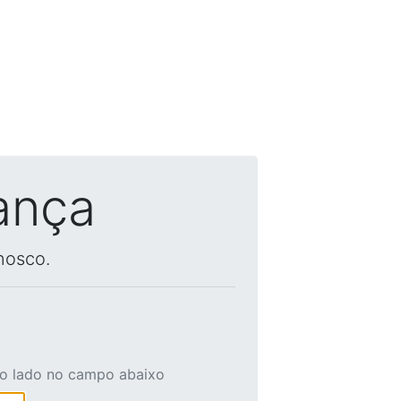
ança
nosco.
ao lado no campo abaixo