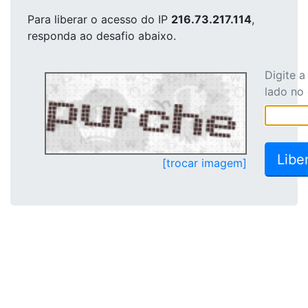
Para liberar o acesso
do IP
216.73.217.114
,
responda ao desafio abaixo.
Digite 
lado no
[trocar imagem]