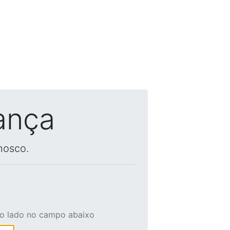
ança
nosco.
ao lado no campo abaixo