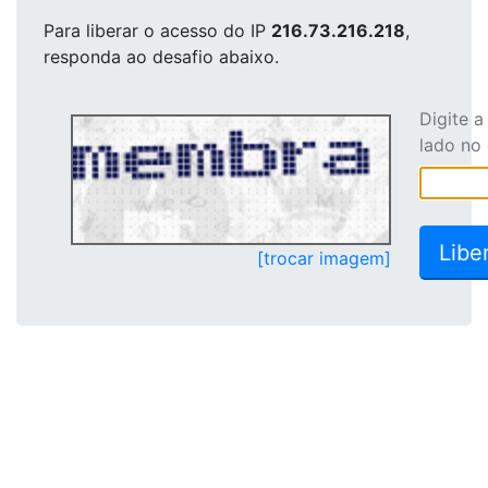
Para liberar o acesso
do IP
216.73.216.218
,
responda ao desafio abaixo.
Digite 
lado no
[trocar imagem]