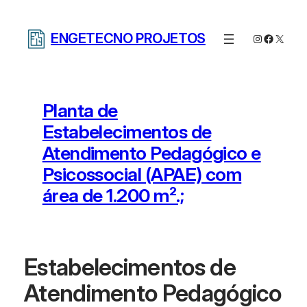
Pular
para
ENGETECNO PROJETOS
Instagram
Facebo
X
o
conteúdo
Planta de
Estabelecimentos de
Atendimento Pedagógico e
Psicossocial (APAE) com
área de 1.200 m².;
Estabelecimentos de
Atendimento Pedagógico