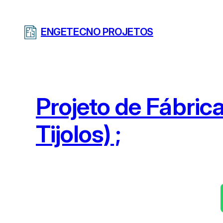
Pular
para
ENGETECNO PROJETOS
o
conteúdo
Projeto de Fábric
Tijolos) ;