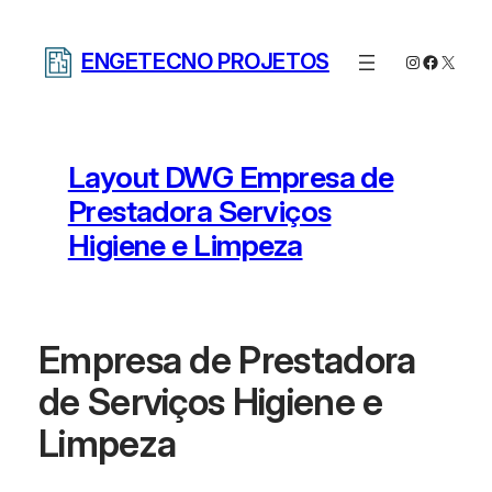
Pular
para
ENGETECNO PROJETOS
Instagram
Facebo
X
o
conteúdo
Layout DWG Empresa de
Prestadora Serviços
Higiene e Limpeza
Empresa de Prestadora
de Serviços Higiene e
Limpeza