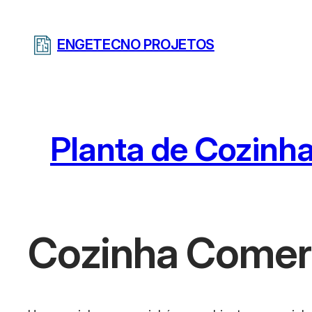
Pular
para
ENGETECNO PROJETOS
o
conteúdo
Planta de Cozinha
Cozinha Comerc