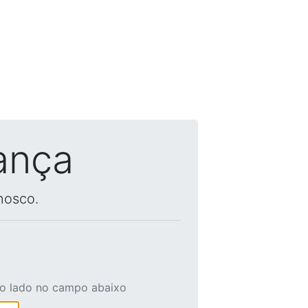
ança
nosco.
ao lado no campo abaixo