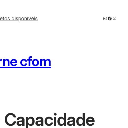
Instagram
Faceboo
X
jetos disponíveis
arne cfom
m Capacidade