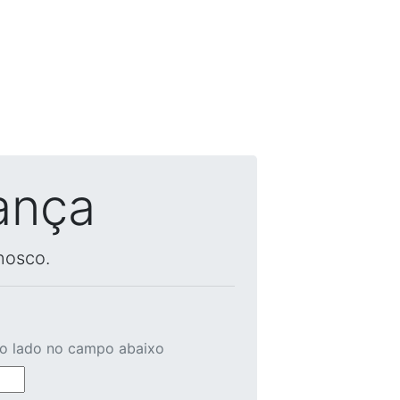
ança
nosco.
ao lado no campo abaixo