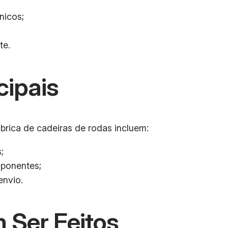
nicos;
te.
cipais
ábrica de cadeiras de rodas incluem:
;
ponentes;
envio.
 Ser Feitos