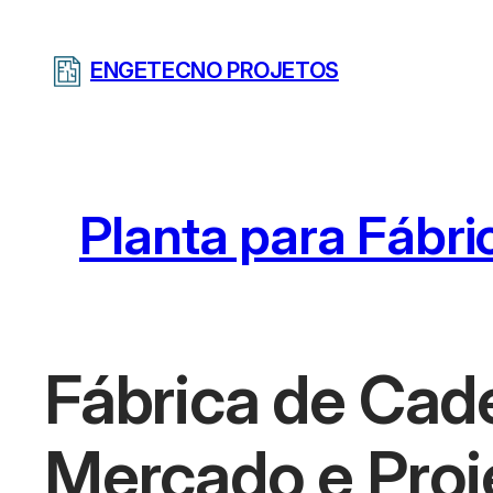
Pular
para
ENGETECNO PROJETOS
o
conteúdo
Planta para Fábri
Fábrica de Cad
Mercado e Proj