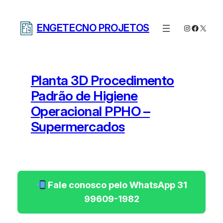
Pular
para
ENGETECNO PROJETOS
Instagram
Facebo
X
o
conteúdo
Planta 3D Procedimento
Padrão de Higiene
Operacional PPHO –
Supermercados
Fale conosco pelo WhatsApp 31
99609-1982