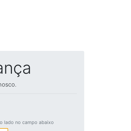
ança
nosco.
ao lado no campo abaixo