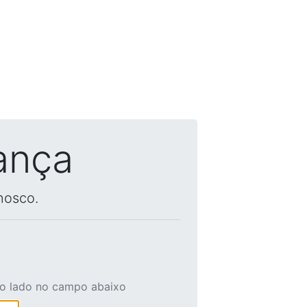
ança
nosco.
ao lado no campo abaixo