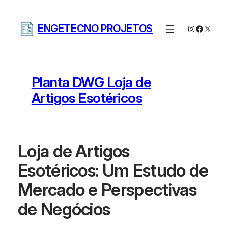
Pular
para
ENGETECNO PROJETOS
Instagram
Facebo
X
o
conteúdo
Planta DWG Loja de
Artigos Esotéricos
Loja de Artigos
Esotéricos: Um Estudo de
Mercado e Perspectivas
de Negócios