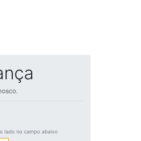
ança
nosco.
ao lado no campo abaixo