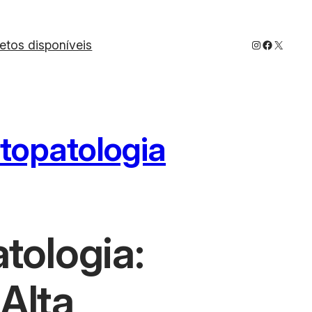
Instagram
Faceboo
X
jetos disponíveis
itopatologia
tologia:
Alta