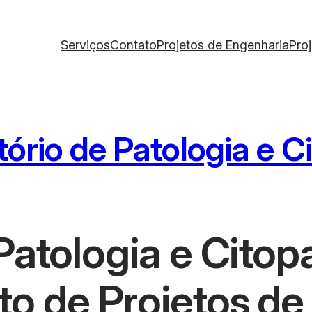
Serviços
Contato
Projetos de Engenharia
Pro
ório de Patologia e C
Patologia e Citopa
o de Projetos de 