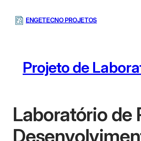
Pular
para
ENGETECNO PROJETOS
o
conteúdo
Projeto de Laborat
Laboratório de 
Desenvolviment