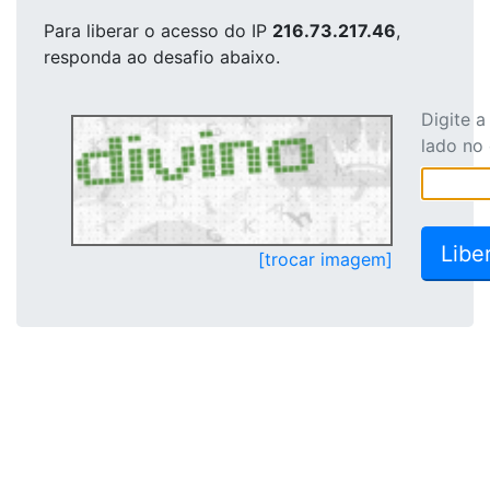
Para liberar o acesso
do IP
216.73.217.46
,
responda ao desafio abaixo.
Digite 
lado no
[trocar imagem]