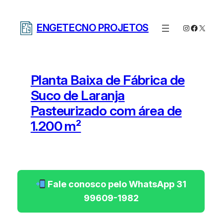
Pular
para
ENGETECNO PROJETOS
Instagram
Facebo
X
o
conteúdo
Planta Baixa de Fábrica de
Suco de Laranja
Pasteurizado com área de
1.200 m²
Fale conosco pelo WhatsApp 31
99609-1982