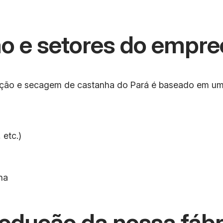
o e setores do empr
ção e secagem de castanha do Pará é baseado em uma 
 etc.)
ha
odução da nossa fábr