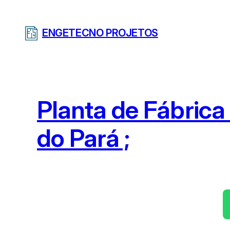
Pular
para
ENGETECNO PROJETOS
o
conteúdo
Planta de Fábric
do Pará ;