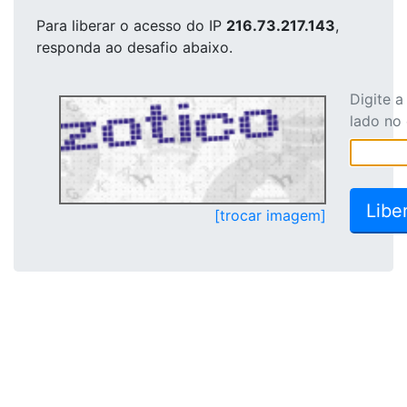
Para liberar o acesso
do IP
216.73.217.143
,
responda ao desafio abaixo.
Digite 
lado no
[trocar imagem]