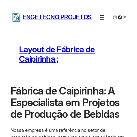
Pular
para
ENGETECNO PROJETOS
Instagram
Facebo
X
o
conteúdo
Layout de Fábrica de
Caipirinha ;
Fábrica de Caipirinha: A
Especialista em Projetos
de Produção de Bebidas
Nossa empresa é uma referência no setor de