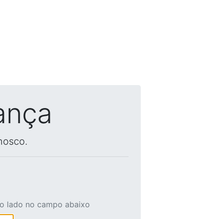
ança
nosco.
ao lado no campo abaixo