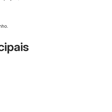
nho.
cipais