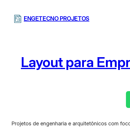
Pular
para
ENGETECNO PROJETOS
o
conteúdo
Layout para Empr
Projetos de engenharia e arquitetônicos com foco