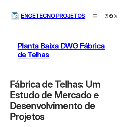
Pular
para
ENGETECNO PROJETOS
Instagram
Facebo
X
o
conteúdo
Planta Baixa DWG Fábrica
de Telhas
Fábrica de Telhas: Um
Estudo de Mercado e
Desenvolvimento de
Projetos