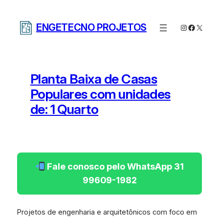
Pular
para
ENGETECNO PROJETOS
Instagram
Facebo
X
o
conteúdo
Planta Baixa de Casas
Populares com unidades
de: 1 Quarto
Fale conosco pelo WhatsApp 31
99609-1982
Projetos de engenharia e arquitetônicos com foco em