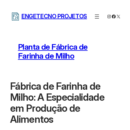
Pular
para
ENGETECNO PROJETOS
Instagram
Facebo
X
o
conteúdo
Planta de Fábrica de
Farinha de Milho
Fábrica de Farinha de
Milho: A Especialidade
em Produção de
Alimentos