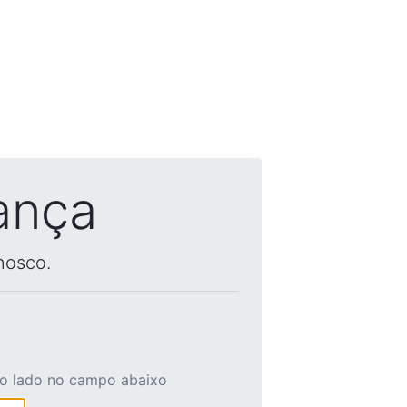
ança
nosco.
ao lado no campo abaixo