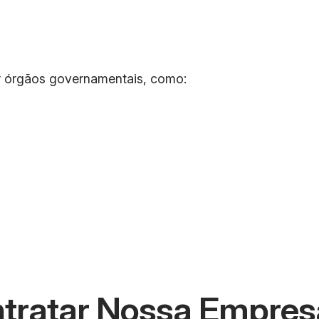
r órgãos governamentais, como:
ntratar Nossa Empres