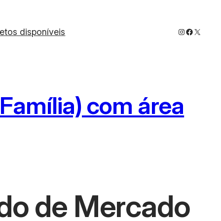
Instagram
Faceboo
X
jetos disponíveis
Família) com área
udo de Mercado