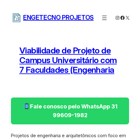
Pular
para
ENGETECNO PROJETOS
Instagram
Facebo
X
o
conteúdo
Viabilidade de Projeto de
Campus Universitário com
7 Faculdades (Engenharia
Fale conosco pelo WhatsApp 31
99609-1982
Projetos de engenharia e arquitetônicos com foco em