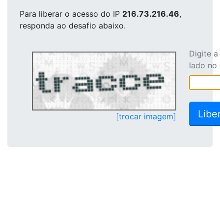
Para liberar o acesso
do IP
216.73.216.46
,
responda ao desafio abaixo.
Digite 
lado no
[trocar imagem]