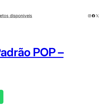
Instagram
Faceboo
X
jetos disponíveis
Padrão POP –