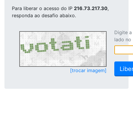
Para liberar o acesso
do IP
216.73.217.30
,
responda ao desafio abaixo.
Digite 
lado no
[trocar imagem]