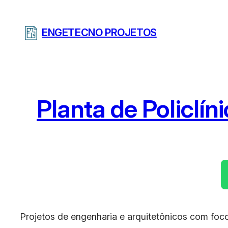
Pular
para
ENGETECNO PROJETOS
o
conteúdo
Planta de Policlí
Projetos de engenharia e arquitetônicos com foco 