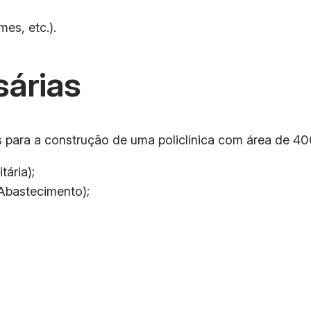
es, etc.).
árias
 para a construção de uma policlínica com área de 40
ária);
 Abastecimento);