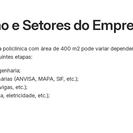
o e Setores do Empr
policlínica com área de 400 m2 pode variar dependen
intes etapas:
genharia;
rias (ANVISA, MAPA, SIF, etc.);
igas, etc.);
, eletricidade, etc.);