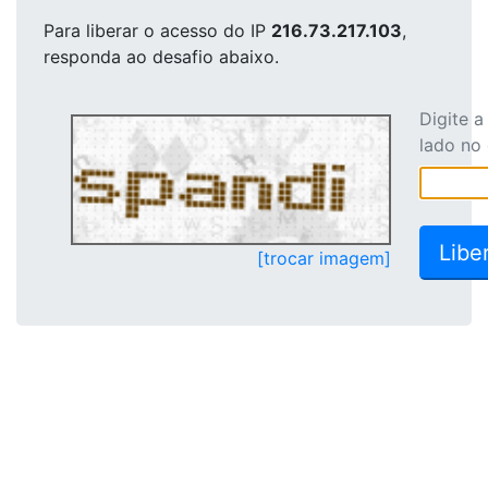
Para liberar o acesso
do IP
216.73.217.103
,
responda ao desafio abaixo.
Digite 
lado no
[trocar imagem]