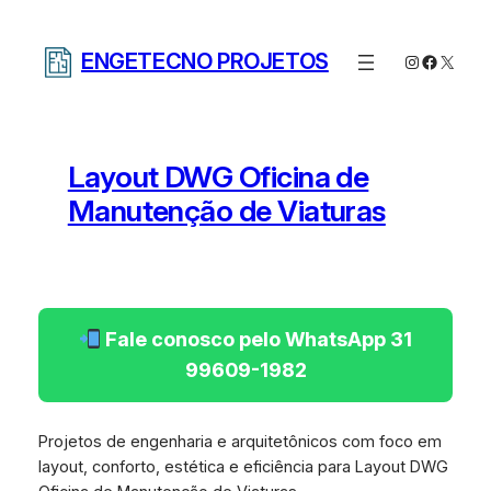
Pular
para
ENGETECNO PROJETOS
Instagram
Facebo
X
o
conteúdo
Layout DWG Oficina de
Manutenção de Viaturas
Fale conosco pelo WhatsApp 31
99609-1982
Projetos de engenharia e arquitetônicos com foco em
layout, conforto, estética e eficiência para Layout DWG