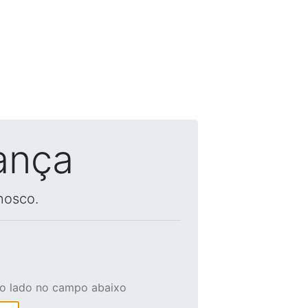
ança
nosco.
ao lado no campo abaixo