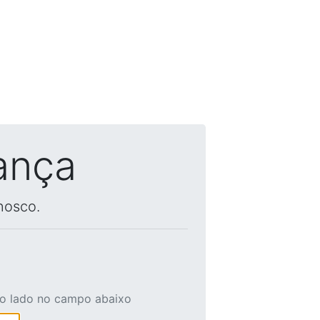
ança
nosco.
ao lado no campo abaixo