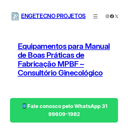
Pular
para
ENGETECNO PROJETOS
Instagram
Facebo
X
o
conteúdo
Equipamentos para Manual
de Boas Práticas de
Fabricação MPBF –
Consultório Ginecológico
Fale conosco pelo WhatsApp 31
99609-1982