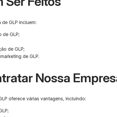
 Ser Feitos
a de GLP incluem:
o de GLP;
ção de GLP;
marketing de GLP.
ntratar Nossa Empres
LP oferece várias vantagens, incluindo:
GLP;