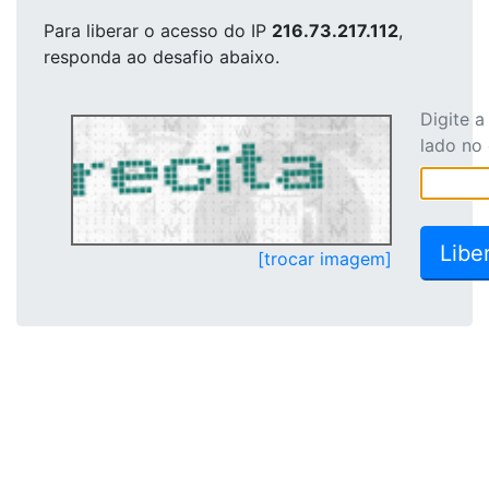
Para liberar o acesso
do IP
216.73.217.112
,
responda ao desafio abaixo.
Digite 
lado no
[trocar imagem]