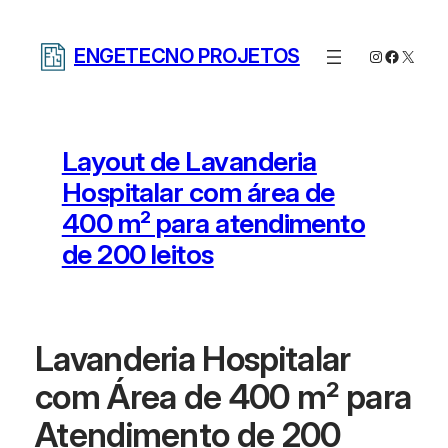
Pular
para
ENGETECNO PROJETOS
Instagram
Facebo
X
o
conteúdo
Layout de Lavanderia
Hospitalar com área de
400 m² para atendimento
de 200 leitos
Lavanderia Hospitalar
com Área de 400 m² para
Atendimento de 200