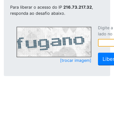
Para liberar o acesso
do IP
216.73.217.32
,
responda ao desafio abaixo.
Digite 
lado no
[trocar imagem]