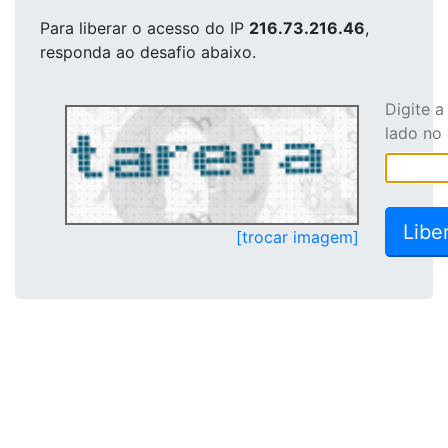
Para liberar o acesso
do IP
216.73.216.46
,
responda ao desafio abaixo.
Digite 
lado no
[trocar imagem]