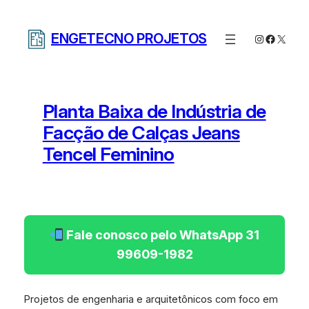
Pular
para
ENGETECNO PROJETOS
Instagram
Facebo
X
o
conteúdo
Planta Baixa de Indústria de
Facção de Calças Jeans
Tencel Feminino
Fale conosco pelo WhatsApp 31
99609-1982
Projetos de engenharia e arquitetônicos com foco em