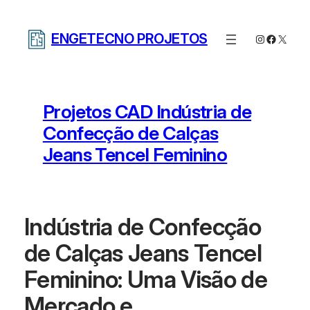
Pular
para
ENGETECNO PROJETOS
Instagram
Facebo
X
o
conteúdo
Projetos CAD Indústria de
Confecção de Calças
Jeans Tencel Feminino
Indústria de Confecção
de Calças Jeans Tencel
Feminino: Uma Visão de
Mercado e