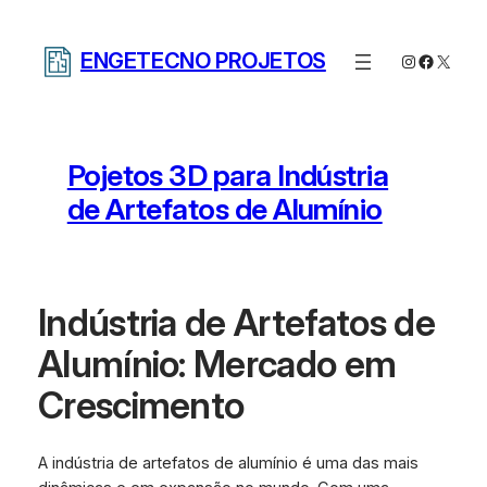
Pular
para
ENGETECNO PROJETOS
Instagram
Facebo
X
o
conteúdo
Pojetos 3D para Indústria
de Artefatos de Alumínio
Indústria de Artefatos de
Alumínio: Mercado em
Crescimento
A indústria de artefatos de alumínio é uma das mais