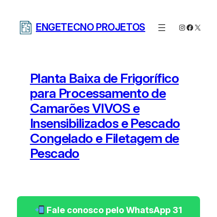
Pular
para
ENGETECNO PROJETOS
Instagram
Facebo
X
o
conteúdo
Planta Baixa de Frigorífico
para Processamento de
Camarões VIVOS e
Insensibilizados e Pescado
Congelado e Filetagem de
Pescado
Fale conosco pelo WhatsApp 31