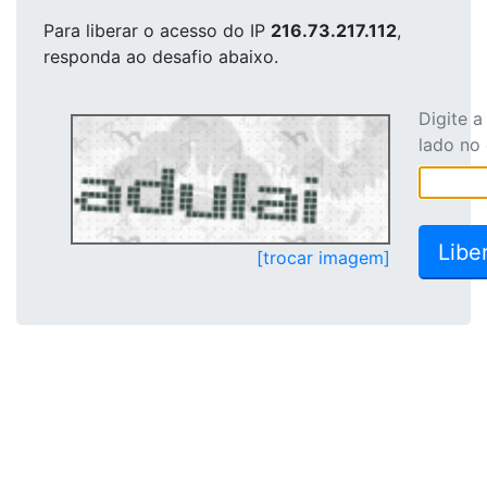
Para liberar o acesso
do IP
216.73.217.112
,
responda ao desafio abaixo.
Digite 
lado no
[trocar imagem]